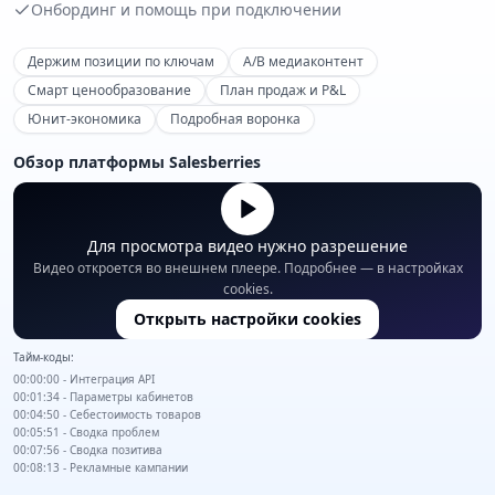
Онбординг и помощь при подключении
Держим позиции по ключам
A/B медиаконтент
Смарт ценообразование
План продаж и P&L
Юнит-экономика
Подробная воронка
Обзор платформы Salesberries
Для просмотра видео нужно разрешение
Видео откроется во внешнем плеере. Подробнее — в настройках
cookies.
Открыть настройки cookies
Тайм-коды:
00:00:00 - Интеграция API
00:01:34 - Параметры кабинетов
00:04:50 - Себестоимость товаров
00:05:51 - Сводка проблем
00:07:56 - Сводка позитива
00:08:13 - Рекламные кампании
00:19:08 - Тестирование медиаконтента