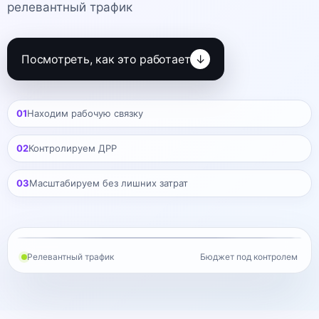
релевантный трафик
Посмотреть, как это работает
↓
01
Находим рабочую связку
02
Контролируем ДРР
03
Масштабируем без лишних затрат
ДРР
Единая ставка
Релевантный трафик
Бюджет под контролем
Поиск
Оплата за клик
Рекомендации